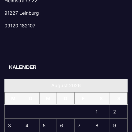
Heimstraße 22
91227 Leinburg
09120 182107
KALENDER
August 2026
M
D
M
D
F
S
S
1
2
3
4
5
6
7
8
9