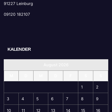
91227 Leinburg
09120 182107
KALENDER
August 2026
M
D
M
D
F
S
S
1
2
3
4
5
6
7
8
9
10
11
12
13
14
15
16