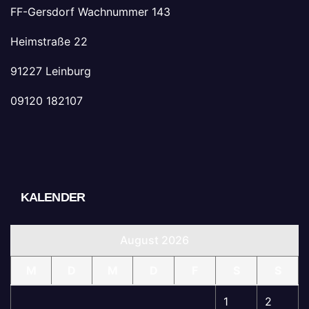
FF-Gersdorf Wachnummer 143
Heimstraße 22
91227 Leinburg
09120 182107
KALENDER
August 2026
M
D
M
D
F
S
S
1
2