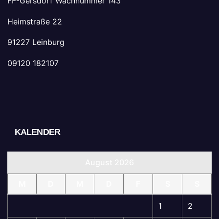
FF-Gersdorf Wachnummer 143
Heimstraße 22
91227 Leinburg
09120 182107
KALENDER
August 2026
M
D
M
D
F
S
S
1
2