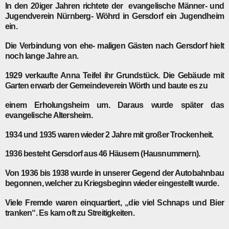
In den 20iger Jahren richtete der evangelische Männer- und
Jugendverein Nürnberg- Wöhrd in Gersdorf ein Jugendheim
ein.
Die Verbindung von ehe- maligen Gästen nach Gersdorf hielt
noch lange Jahre an.
1929
verkaufte Anna Teifel ihr Grundstück. Die Gebäude mit
Garten erwarb der Gemeindeverein Wörth und baute es zu
einem Erholungsheim um. Daraus wurde später das
evangelische Altersheim.
1934
und
1935
waren wieder 2 Jahre mit großer Trockenheit.
1936
besteht Gersdorf aus 46 Häusern (Hausnummern).
Von
1936
bis
1938
wurde in unserer Gegend der Autobahnbau
begonnen, welcher zu Kriegsbeginn wieder eingestellt wurde.
Viele Fremde waren einquartiert, „die viel Schnaps und Bier
tranken“. Es kam oft zu Streitigkeiten.