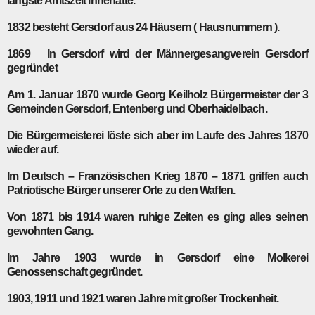
längste Amtszeit innehatte.
1832
besteht Gersdorf aus 24 Häusern ( Hausnummern ).
1869
In Gersdorf wird der Männergesangverein Gersdorf
gegründet
Am 1. Januar
1870
wurde Georg Keilholz Bürgermeister der 3
Gemeinden Gersdorf, Entenberg und Oberhaidelbach.
Die Bürgermeisterei löste sich aber im Laufe des Jahres 1870
wieder auf.
Im Deutsch – Französischen Krieg
1870 – 1871
griffen auch
Patriotische Bürger unserer Orte zu den Waffen.
Von
1871
bis
1914
waren ruhige Zeiten es ging alles seinen
gewohnten Gang.
Im Jahre
1903
wurde in Gersdorf eine Molkerei
Genossenschaft gegründet.
1903
,
1911
und
1921
waren Jahre mit großer Trockenheit.