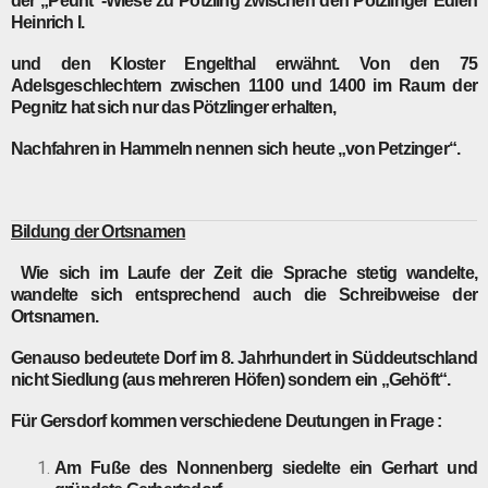
der „Peunt“-Wiese zu Pötzling zwischen den Pötzlinger Edlen
Heinrich I.
und den Kloster Engelthal erwähnt. Von den 75
Adelsgeschlechtern zwischen 1100 und 1400 im Raum der
Pegnitz hat sich nur das Pötzlinger erhalten,
Nachfahren in Hammeln nennen sich heute „von Petzinger“.
Bildung
der Ortsnamen
Wie sich im Laufe der Zeit die Sprache stetig wandelte,
wandelte sich entsprechend auch die Schreibweise der
Ortsnamen.
Genauso bedeutete Dorf im 8. Jahrhundert in Süddeutschland
nicht Siedlung (aus mehreren Höfen) sondern ein „Gehöft“.
Für
Gersdorf
kommen verschiedene Deutungen in Frage :
Am Fuße des Nonnenberg siedelte ein Gerhart und