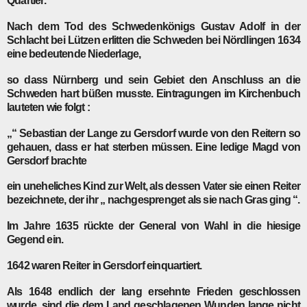
Quartier.
Nach dem Tod des Schwedenkönigs Gustav Adolf in der
Schlacht bei Lützen erlitten die Schweden bei Nördlingen 1634
eine bedeutende Niederlage,
so dass Nürnberg und sein Gebiet den Anschluss an die
Schweden hart büßen musste. Eintragungen im Kirchenbuch
lauteten wie folgt :
„“ Sebastian der Lange zu Gersdorf wurde von den Reitern so
gehauen, dass er hat sterben müssen. Eine ledige Magd von
Gersdorf brachte
ein uneheliches Kind zur Welt, als dessen Vater sie einen Reiter
bezeichnete, der ihr „ nachgesprenget als sie nach Gras ging “.
Im Jahre 1635 rückte der General von Wahl in die hiesige
Gegend ein.
1642 waren Reiter in Gersdorf einquartiert.
Als 1648 endlich der lang ersehnte Frieden geschlossen
wurde, sind die dem Land geschlagenen Wunden lange nicht