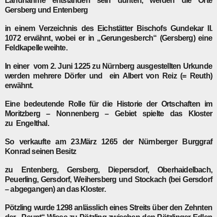
Landnahme entstanden sein dürften, werden die Orte
Gersberg und Entenberg
in einem Verzeichnis des Eichstätter Bischofs Gundekar II.
1072 erwähnt, wobei er in „Gerungesberch“ (Gersberg) eine
Feldkapelle weihte.
In einer vom 2. Juni 1225 zu Nürnberg ausgestellten Urkunde
werden mehrere Dörfer und ein Albert von Reiz (= Reuth)
erwähnt.
Eine bedeutende Rolle für die Historie der Ortschaften im
Moritzberg – Nonnenberg – Gebiet spielte das Kloster
zu Engelthal.
So verkaufte am 23.März 1265 der Nürnberger Burggraf
Konrad seinen Besitz
zu Entenberg, Gersberg, Diepersdorf, Oberhaidelbach,
Peuerling, Gersdorf, Weihersberg und Stockach (bei Gersdorf
– abgegangen) an das Kloster.
Pötzling wurde 1298 anlässlich eines Streits über den Zehnten