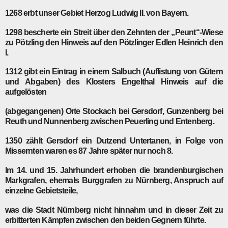
1268
erbt unser Gebiet Herzog Ludwig II. von Bayern.
1298
bescherte ein Streit über den Zehnten der „Peunt“-Wiese
zu Pötzling den Hinweis auf den Pötzlinger Edlen Heinrich den
I.
1312
gibt ein Eintrag in einem Salbuch (Auflistung von Gütern
und Abgaben) des Klosters Engelthal Hinweis auf die
aufgelösten
(abgegangenen) Orte Stockach bei Gersdorf, Gunzenberg bei
Reuth und Nunnenberg zwischen Peuerling und Entenberg.
1350
zählt Gersdorf ein Dutzend Untertanen, in Folge von
Missernten waren es 87 Jahre später nur noch 8.
Im
14. und 15. Jahrhundert
erhoben die brandenburgischen
Markgrafen, ehemals Burggrafen zu Nürnberg, Anspruch auf
einzelne Gebietsteile,
was die Stadt Nürnberg nicht hinnahm und in dieser Zeit zu
erbitterten Kämpfen zwischen den beiden Gegnern führte.