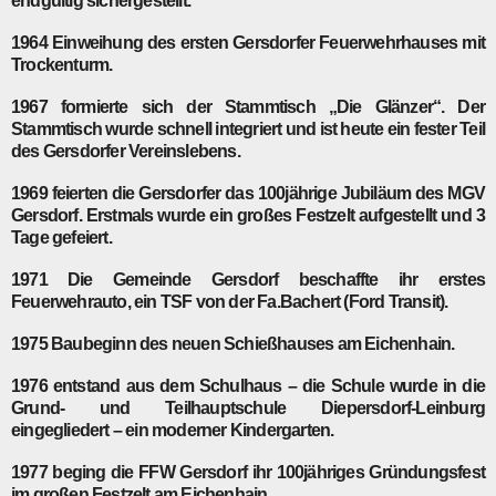
endgültig sichergestellt.
1964
Einweihung des ersten Gersdorfer Feuerwehrhauses mit
Trockenturm.
1967
formierte sich der Stammtisch „Die Glänzer“. Der
Stammtisch wurde schnell integriert und ist heute ein fester Teil
des Gersdorfer Vereinslebens.
1969
feierten die Gersdorfer das 100jährige Jubiläum des MGV
Gersdorf. Erstmals wurde ein großes Festzelt aufgestellt und 3
Tage gefeiert.
1971
Die Gemeinde Gersdorf beschaffte ihr erstes
Feuerwehrauto, ein TSF von der Fa.Bachert (Ford Transit).
1975
Baubeginn des neuen Schießhauses am Eichenhain.
1976
entstand aus dem Schulhaus – die Schule wurde in die
Grund- und Teil­hauptschule Diepersdorf-Leinburg
eingegliedert – ein moderner Kindergarten.
1977
beging die FFW Gersdorf ihr 100jähriges Gründungsfest
im großen Fest­zelt am Eichenhain.