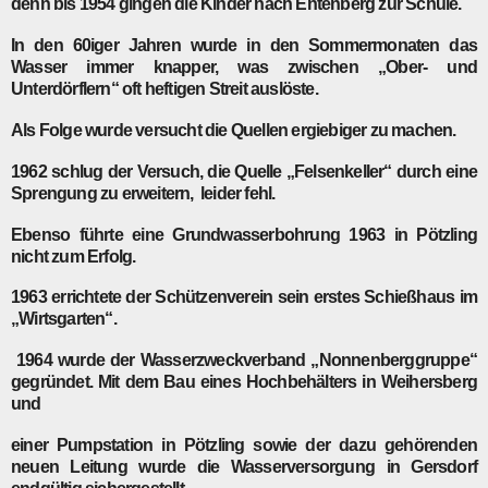
denn bis 1954 gingen die Kinder nach Entenberg zur Schule.
In den 60iger Jahren wurde in den Sommermonaten das
Wasser immer knapper, was zwischen „Ober- und
Unterdörflern“ oft heftigen Streit auslöste.
Als Folge wurde versucht die Quellen ergiebiger zu machen.
1962
schlug der Versuch, die Quelle „Felsenkeller“ durch eine
Sprengung zu erweitern, leider fehl.
Ebenso führte eine Grundwasserbohrung
1963
in Pötzling
nicht zum Erfolg.
1963
errichtete der Schützenverein sein erstes Schießhaus im
„Wirtsgarten“.
1964
wurde der Wasserzweckverband „Nonnenberggruppe“
gegründet. Mit dem Bau eines Hochbehälters in Weihersberg
und
einer Pumpstation in Pötzling sowie der dazu gehörenden
neuen Leitung wurde die Wasserversorgung in Gersdorf