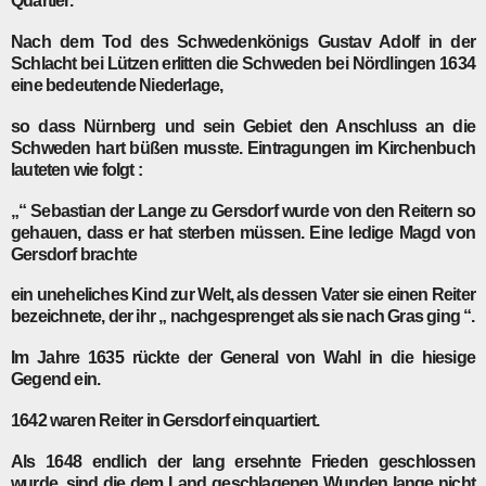
Quartier.
Nach dem Tod des Schwedenkönigs Gustav Adolf in der
Schlacht bei Lützen erlitten die Schweden bei Nördlingen 1634
eine bedeutende Niederlage,
so dass Nürnberg und sein Gebiet den Anschluss an die
Schweden hart büßen musste. Eintragungen im Kirchenbuch
lauteten wie folgt :
„“ Sebastian der Lange zu Gersdorf wurde von den Reitern so
gehauen, dass er hat sterben müssen. Eine ledige Magd von
Gersdorf brachte
ein uneheliches Kind zur Welt, als dessen Vater sie einen Reiter
bezeichnete, der ihr „ nachgesprenget als sie nach Gras ging “.
Im Jahre 1635 rückte der General von Wahl in die hiesige
Gegend ein.
1642 waren Reiter in Gersdorf einquartiert.
Als 1648 endlich der lang ersehnte Frieden geschlossen
wurde, sind die dem Land geschlagenen Wunden lange nicht