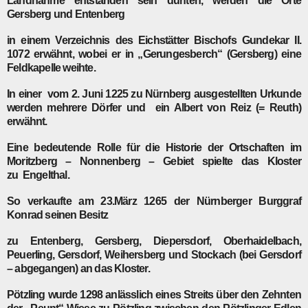
Landnahme entstanden sein dürften, werden die Orte
Gersberg und Entenberg
in einem Verzeichnis des Eichstätter Bischofs Gundekar II.
1072 erwähnt, wobei er in „Gerungesberch“ (Gersberg) eine
Feldkapelle weihte.
In einer vom 2. Juni 1225 zu Nürnberg ausgestellten Urkunde
werden mehrere Dörfer und ein Albert von Reiz (= Reuth)
erwähnt.
Eine bedeutende Rolle für die Historie der Ortschaften im
Moritzberg – Nonnenberg – Gebiet spielte das Kloster
zu Engelthal.
So verkaufte am 23.März 1265 der Nürnberger Burggraf
Konrad seinen Besitz
zu Entenberg, Gersberg, Diepersdorf, Oberhaidelbach,
Peuerling, Gersdorf, Weihersberg und Stockach (bei Gersdorf
– abgegangen) an das Kloster.
Pötzling wurde 1298 anlässlich eines Streits über den Zehnten