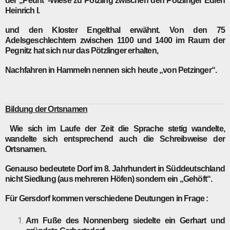
der „Peunt“-Wiese zu Pötzling zwischen den Pötzlinger Edlen
Heinrich I.
und den Kloster Engelthal erwähnt. Von den 75
Adelsgeschlechtern zwischen 1100 und 1400 im Raum der
Pegnitz hat sich nur das Pötzlinger erhalten,
Nachfahren in Hammeln nennen sich heute „von Petzinger“.
Bildung
der Ortsnamen
Wie sich im Laufe der Zeit die Sprache stetig wandelte,
wandelte sich entsprechend auch die Schreibweise der
Ortsnamen.
Genauso bedeutete Dorf im 8. Jahrhundert in Süddeutschland
nicht Siedlung (aus mehreren Höfen) sondern ein „Gehöft“.
Für
Gersdorf
kommen verschiedene Deutungen in Frage :
Am Fuße des Nonnenberg siedelte ein Gerhart und