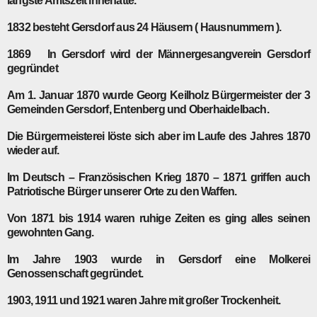
längste Amtszeit innehatte.
1832
besteht Gersdorf aus 24 Häusern ( Hausnummern ).
1869
In Gersdorf wird der Männergesangverein Gersdorf
gegründet
Am 1. Januar
1870
wurde Georg Keilholz Bürgermeister der 3
Gemeinden Gersdorf, Entenberg und Oberhaidelbach.
Die Bürgermeisterei löste sich aber im Laufe des Jahres 1870
wieder auf.
Im Deutsch – Französischen Krieg
1870 – 1871
griffen auch
Patriotische Bürger unserer Orte zu den Waffen.
Von
1871
bis
1914
waren ruhige Zeiten es ging alles seinen
gewohnten Gang.
Im Jahre
1903
wurde in Gersdorf eine Molkerei
Genossenschaft gegründet.
1903
,
1911
und
1921
waren Jahre mit großer Trockenheit.