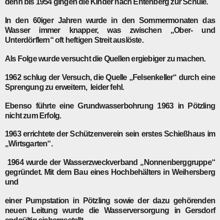
denn bis 1954 gingen die Kinder nach Entenberg zur Schule.
In den 60iger Jahren wurde in den Sommermonaten das
Wasser immer knapper, was zwischen „Ober- und
Unterdörflern“ oft heftigen Streit auslöste.
Als Folge wurde versucht die Quellen ergiebiger zu machen.
1962
schlug der Versuch, die Quelle „Felsenkeller“ durch eine
Sprengung zu erweitern, leider fehl.
Ebenso führte eine Grundwasserbohrung
1963
in Pötzling
nicht zum Erfolg.
1963
errichtete der Schützenverein sein erstes Schießhaus im
„Wirtsgarten“.
1964
wurde der Wasserzweckverband „Nonnenberggruppe“
gegründet. Mit dem Bau eines Hochbehälters in Weihersberg
und
einer Pumpstation in Pötzling sowie der dazu gehörenden
neuen Leitung wurde die Wasserversorgung in Gersdorf