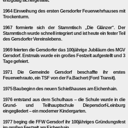
endgültig sichergestellt.
1964
Einweihung des ersten Gersdorfer Feuerwehrhauses mit
Trockenturm.
1967
formierte sich der Stammtisch „Die Glänzer“. Der
Stammtisch wurde schnell integriert und ist heute ein fester Teil
des Gersdorfer Vereinslebens.
1969
feierten die Gersdorfer das 100jährige Jubiläum des MGV
Gersdorf. Erstmals wurde ein großes Festzelt aufgestellt und 3
Tage gefeiert.
1971
Die Gemeinde Gersdorf beschaffte ihr erstes
Feuerwehrauto, ein TSF von der Fa.Bachert (Ford Transit).
1975
Baubeginn des neuen Schießhauses am Eichenhain.
1976
entstand aus dem Schulhaus – die Schule wurde in die
Grund- und Teil­hauptschule Diepersdorf-Leinburg
eingegliedert – ein moderner Kindergarten.
1977
beging die FFW Gersdorf ihr 100jähriges Gründungsfest
im großen Fest­zelt am Eichenhain.