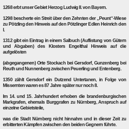
1268
erbt unser Gebiet Herzog Ludwig II. von Bayern.
1298
bescherte ein Streit über den Zehnten der „Peunt“-Wiese
zu Pötzling den Hinweis auf den Pötzlinger Edlen Heinrich den
I.
1312
gibt ein Eintrag in einem Salbuch (Auflistung von Gütern
und Abgaben) des Klosters Engelthal Hinweis auf die
aufgelösten
(abgegangenen) Orte Stockach bei Gersdorf, Gunzenberg bei
Reuth und Nunnenberg zwischen Peuerling und Entenberg.
1350
zählt Gersdorf ein Dutzend Untertanen, in Folge von
Missernten waren es 87 Jahre später nur noch 8.
Im
14. und 15. Jahrhundert
erhoben die brandenburgischen
Markgrafen, ehemals Burggrafen zu Nürnberg, Anspruch auf
einzelne Gebietsteile,
was die Stadt Nürnberg nicht hinnahm und in dieser Zeit zu
erbitterten Kämpfen zwischen den beiden Gegnern führte.