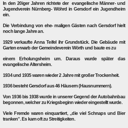
In den 20iger Jahren richtete der evangelische Männer- und
Jugendverein Nürnberg- Wöhrd in Gersdorf ein Jugendheim
ein.
Die Verbindung von ehe- maligen Gästen nach Gersdorf hielt
noch lange Jahre an.
1929
verkaufte Anna Teifel ihr Grundstück. Die Gebäude mit
Garten erwarb der Gemeindeverein Wörth und baute es zu
einem Erholungsheim um. Daraus wurde später das
evangelische Altersheim.
1934
und
1935
waren wieder 2 Jahre mit großer Trockenheit.
1936
besteht Gersdorf aus 46 Häusern (Hausnummern).
Von
1936
bis
1938
wurde in unserer Gegend der Autobahnbau
begonnen, welcher zu Kriegsbeginn wieder eingestellt wurde.
Viele Fremde waren einquartiert, „die viel Schnaps und Bier
tranken“. Es kam oft zu Streitigkeiten.