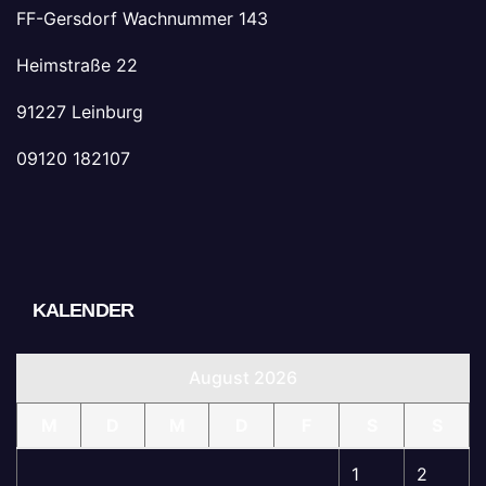
FF-Gersdorf Wachnummer 143
Heimstraße 22
91227 Leinburg
09120 182107
KALENDER
August 2026
M
D
M
D
F
S
S
1
2