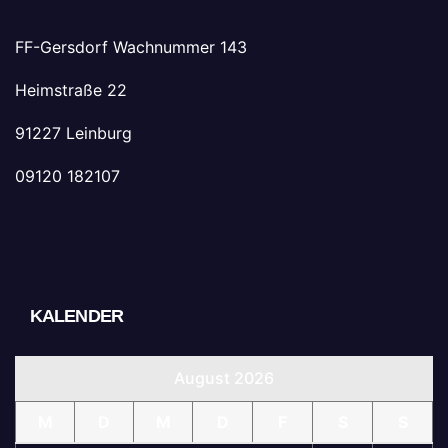
FF-Gersdorf Wachnummer 143
Heimstraße 22
91227 Leinburg
09120 182107
KALENDER
August 2026
M
D
M
D
F
S
S