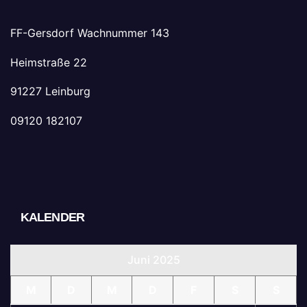
FF-Gersdorf Wachnummer 143
Heimstraße 22
91227 Leinburg
09120 182107
KALENDER
Juni 2025
M
D
M
D
F
S
S