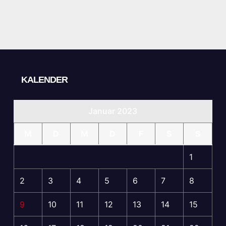
KALENDER
Januar 2023
M
D
M
D
F
S
S
1
2
3
4
5
6
7
8
9
10
11
12
13
14
15